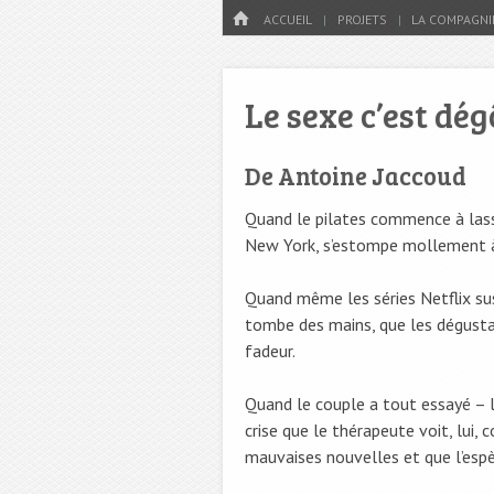
Menu
HOME
PASSER AU CONTENU
ACCUEIL
PROJETS
LA COMPAGNI
Le sexe c’est dé
De Antoine Jaccoud
Quand le pilates commence à las
New York, s’estompe mollement à 
Quand même les séries Netflix sus
tombe des mains, que les dégusta
fadeur.
Quand le couple a tout essayé – le
crise que le thérapeute voit, lui
mauvaises nouvelles et que l’esp